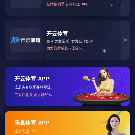
郑州西部老工业基地
西部老工业基地的工业遗存是老郑州人的精神家园，联系着这片土地的过
去与未来。