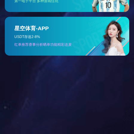
城市
打开厂区边界，通过城市路网主动连接城市，与城市资源互通
式的景观节点、铁路主题公园、主题博物馆等公共场所的打造营
重点通过文科双创产业高度集聚，以及对产业政策、培训教育
方面对区域内高层次产业机构人才形成高度集聚和回归，优化
构，提升区域产业活力。
绿色