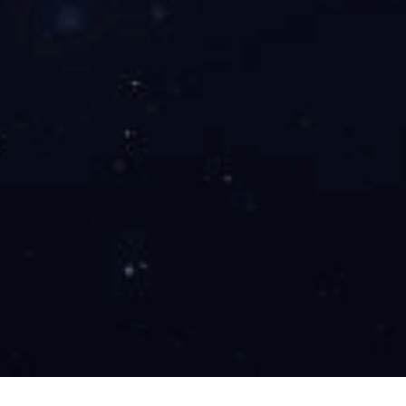
九游（中国）
九游网页版·官方版在线
入口
成套案例